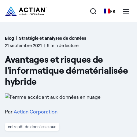
FR
Produits
Blog
|
Stratégie et analyses de données
21 septembre 2021
|
6 min de lecture
Solutions
Avantages et risques de
Clients
l'informatique dématérialisée
hybride
Entreprise
Ressources
Par
Actian Corporation
entrepôt de données cloud