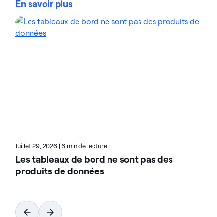
En savoir plus
que soit leur ampleur. Les organisations font
confiance aux solutions gestion des données
d'intelligence des données d'Actian pour
rationaliser leurs environnements de données
complexes et accélérer la mise à disposition de
données prêtes pour l'IA. Conçues pour être
flexibles, les solutions Actian s'intègrent de manière
transparente et fonctionnent de manière fiable
dans les environnements sur site, dans le cloud et
hybrides. Pour en savoir plus sur Actian, la division
données et IA de HCL Software, rendez-vous sur
actian.com.
Juillet 29, 2026
|
6 min de lecture
Les tableaux de bord ne sont pas des
produits de données