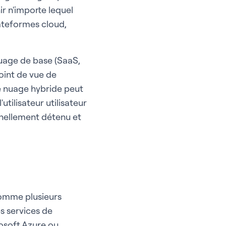
ir n'importe lequel
ateformes cloud,
nuage de base (SaaS,
oint de vue de
Le nuage hybride peut
utilisateur utilisateur
onnellement détenu et
comme plusieurs
es services de
osoft Azure ou