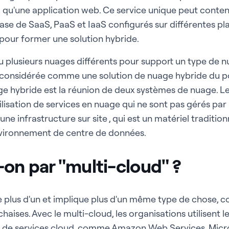
el qu'une application web. Ce service unique peut conten
se de SaaS, PaaS et IaaS configurés sur différentes pl
 pour former une solution hybride.
 ou plusieurs nuages différents pour support un type de 
e considérée comme une solution de nuage hybride du p
age hybride est la réunion de deux systèmes de nuage. 
ilisation de services en nuage qui ne sont pas gérés par l'
ne infrastructure sur site , qui est un matériel traditi
vironnement de centre de données.
on par "multi-cloud" ?
ie plus d'un et implique plus d'un même type de chose, 
haises. Avec le multi-cloud, les organisations utilisent l
rs de services cloud, comme Amazon Web Services, Micr