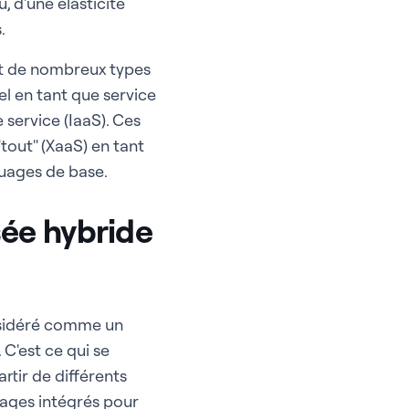
 d'une élasticité
.
et de nombreux types
iel en tant que service
 service (IaaS). Ces
"tout" (XaaS) en tant
 nuages de base.
sée hybride
nsidéré comme un
C'est ce qui se
rtir de différents
uages intégrés pour