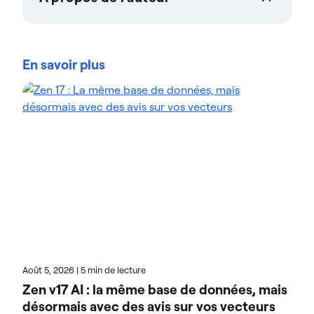
Teresa Wingfield
Teresa Wingfield est directrice du marketing
produit chez Actian, où elle est chargée de faire
En savoir plus
connaître les capacités d’intégration, de gestion et
d’analyse La plateforme de données Actian. Elle
apporte plus de 20 ans d’expérience dans le
marketing des solutions d’analyse, de sécurité et de
cloud auprès de leaders du secteur tels que Cisco,
McAfee et VMware. Teresa s’attache à aider les
clients à atteindre de nouveaux niveaux
d’innovation et de chiffre d’affaires grâce aux
données. Sur le blog d’Actian, Teresa met en avant
la valeur des solutions basées sur l’analyse dans de
nombreux secteurs d’activité. Consultez ses articles
pour découvrir des exemples concrets de
transformation.
Août 5, 2026
|
5 min de lecture
Zen v17 AI : la même base de données, mais
désormais avec des avis sur vos vecteurs