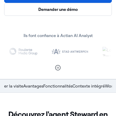
Demander une démo
Ils font confiance à Actian AI Analyst
rer la visite
Avantages
Fonctionnalités
Contexte intégré
Work
Découvrez l'agent Steward en