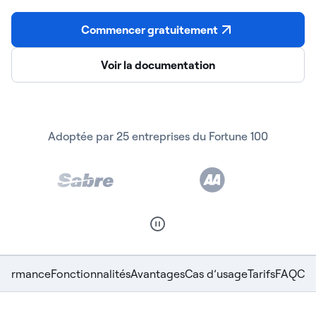
Commencer gratuitement
Voir la documentation
Adoptée par 25 entreprises du Fortune 100
rformance
Fonctionnalités
Avantages
Cas d’usage
Tarifs
FAQ
Com