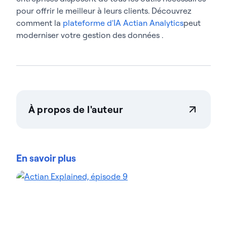
pour offrir le meilleur à leurs clients. Découvrez
comment la
plateforme d'IA Actian Analytics
peut
moderniser votre gestion des données .
À propos de l'auteur
Teresa Wingfield
Teresa Wingfield est directrice du marketing
produit chez Actian, où elle est chargée de faire
En savoir plus
connaître les capacités d’intégration, de gestion et
d’analyse La plateforme de données Actian. Elle
apporte plus de 20 ans d’expérience dans le
marketing des solutions d’analyse, de sécurité et de
cloud auprès de leaders du secteur tels que Cisco,
McAfee et VMware. Teresa s’attache à aider les
clients à atteindre de nouveaux niveaux