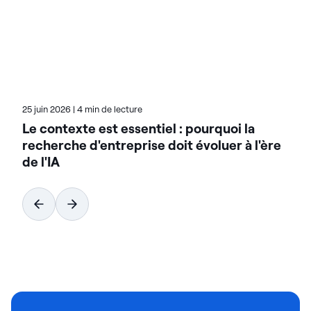
d’innovation et de chiffre d’affaires grâce aux
données. Sur le blog d’Actian, Teresa met en avant
la valeur des solutions basées sur l’analyse dans de
nombreux secteurs d’activité. Consultez ses articles
pour découvrir des exemples concrets de
transformation.
25 juin 2026
|
4 min de lecture
Le contexte est essentiel : pourquoi la
recherche d'entreprise doit évoluer à l'ère
de l'IA