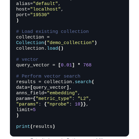
alias=
"default"
,

host=
"localhost"
,

port=
"19530"
)
# Load existing collection
collection = 
Collection
(
"demo_collection"
)
collection.
load
()
# vector
query_vector = 
[
0.01
]
*
768
# Perform vector search
results = collection.
search
(
data=
[
query_vector
]
,

anns_field=
"embedding"
,

param=
{
"metric_type"
: 
"L2"
, 
"params"
: 
{
"nprobe"
: 
10
}}
,

limit=
5
)
print
(
results
)