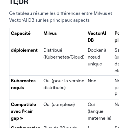
TL;DR
Ce tableau résume les différences entre Milvus et
VectorAI DB sur les principaux aspects.
Capacité
Milvus
VectorAI
Pomm
DB
pin
déploiement
Distribué
Docker à
SaaS
(Kubernetes/Cloud)
nœud
(uniq
unique
dans l
cloud)
Kubernetes
Oui (pour la version
Non
Non (
requis
distribuée)
par
Pinec
Compatible
Oui (complexe)
Oui
Non
avec l'« air
(langue
gap »
maternelle)
Configuration
Plus de 20 pods,
1
Servi