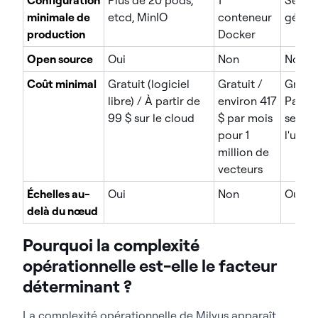
minimale de
etcd, MinIO
conteneur
géré
production
Docker
Open source
Oui
Non
Non
Coût minimal
Gratuit (logiciel
Gratuit /
Gratui
libre) / À partir de
environ 417
Payan
99 $ sur le cloud
$ par mois
selon
pour 1
l'utili
million de
vecteurs
Échelles au-
Oui
Non
Oui
delà du nœud
Pourquoi la complexité
opérationnelle est-elle le facteur
déterminant ?
La complexité opérationnelle de Milvus apparaît