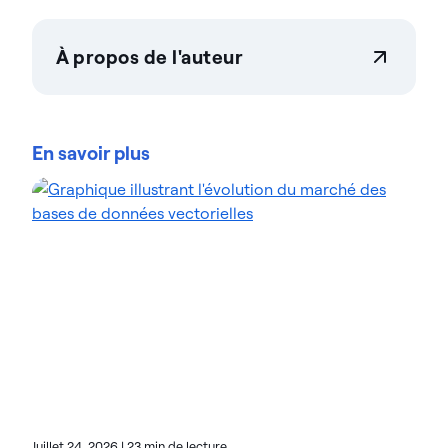
À propos de l'auteur
Tahiya Chowdhury
Tahiya Chowdhury est chef de produit pour Actian
Zen et VectorAI DB, où elle dirige la stratégie de la
En savoir plus
plateforme de données en périphérie la plus
robuste du secteur. Forte de son expérience chez
MongoDB et Goldman Sachs, Tahiya est spécialisée
dans la conception de produits qui concilient les
besoins des grandes entreprises et la rapidité de
développement moderne. Elle s'attache avec
passion à simplifier les infrastructures de données,
afin de permettre aux équipes d'ingénieurs de
passer plus rapidement du prototype à la mise en
production.
Juillet 24, 2026
|
23 min de lecture