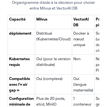
Organigramme d'aide à la décision pour choisir
entre Milvus et VectorAI DB
Capacité
Milvus
VectorAI
Pomm
DB
pin
déploiement
Distribué
Docker à
SaaS
(Kubernetes/Cloud)
nœud
(uniq
unique
dans l
cloud)
Kubernetes
Oui (pour la version
Non
Non (
requis
distribuée)
par
Pinec
Compatible
Oui (complexe)
Oui
Non
avec l'« air
(langue
gap »
maternelle)
Configuration
Plus de 20 pods,
1
Servi
minimale de
etcd, MinIO
conteneur
géré