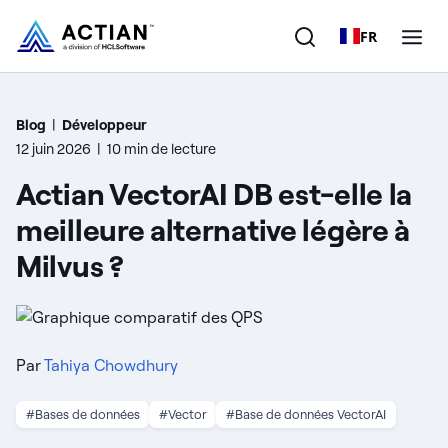
FR
Produits
Blog
|
Développeur
12 juin 2026
|
10 min de lecture
Solutions
Actian VectorAI DB est-elle la
Clients
meilleure alternative légère à
Milvus ?
Entreprise
Ressources
Par
Tahiya Chowdhury
#Bases de données
#Vector
#Base de données VectorAI