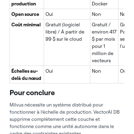
production
Docker
Open source
Oui
Non
Non
Coût minimal
Gratuit (logiciel
Gratuit /
Gratui
libre) / À partir de
environ 417
Payan
99 $ sur le cloud
$ par mois
selon
pour 1
l'utili
million de
vecteurs
Échelles au-
Oui
Non
Oui
delà du nœud
Pour conclure
Milvus nécessite un système distribué pour
fonctionner à l'échelle de production. VectorAI DB
supprime complètement cette couche et
fonctionne comme une unité autonome dans le
cadre des contraintes existantes.