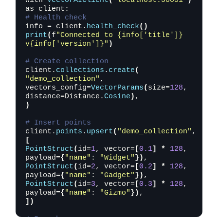
with 
VectorAIClient
(
"localhost:50051"
)
# Health check
info = client.
health_check
()
print
(
f
"Connected to {info['title']} 
v{info['version']}"
)
# Create collection
client.
collections
.
create
(
"demo_collection"
,

vectors_config=
VectorParams
(
size=
128
, 
distance=Distance.
Cosine
)
)
# Insert points
client.
points
.
upsert
(
"demo_collection"
, 
[
PointStruct
(
id=
1
, vector=
[
0.1
]
*
128
, 
payload=
{
"name"
: 
"Widget"
})
PointStruct
(
id=
2
, vector=
[
0.2
]
*
128
, 
payload=
{
"name"
: 
"Gadget"
})
PointStruct
(
id=
3
, vector=
[
0.3
]
*
128
, 
payload=
{
"name"
: 
"Gizmo"
})
])