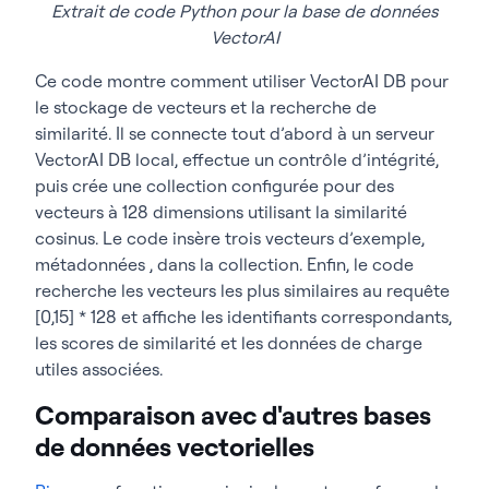
# Search
Extrait de code Python pour la base de données
results = 
VectorAI
client.
points
.
search
(
"demo_collection"
, 
vector=
[
0.15
]
*
128
, limit=
5
)
Ce code montre comment utiliser VectorAI DB pour
for
 r 
in
print
(
f
"  id={r.id}  score={r.score:.4f}  
le stockage de vecteurs et la recherche de
payload={r.payload}"
)
similarité. Il se connecte tout d’abord à un serveur
VectorAI DB local, effectue un contrôle d’intégrité,
puis crée une collection configurée pour des
vecteurs à 128 dimensions utilisant la similarité
cosinus. Le code insère trois vecteurs d’exemple,
métadonnées , dans la collection. Enfin, le code
recherche les vecteurs les plus similaires au requête
[0,15] * 128 et affiche les identifiants correspondants,
les scores de similarité et les données de charge
utiles associées.
Comparaison avec d'autres bases
de données vectorielles