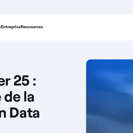
s
Entreprise
Ressources
e
r 25 :
 de la
n Data