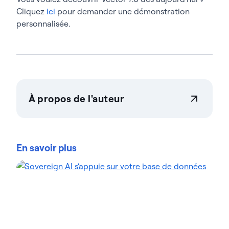
Cliquez
ici
pour demander une démonstration
personnalisée.
À propos de l'auteur
Dee Radh
En tant que directrice principale du marketing
produit, Dee Radh dirige le marketing produit chez
En savoir plus
Actian. Auparavant, elle a occupé des postes de
direction dans le domaine du marketing produit
chez Talend et Formstack. Dee a consacré
l'intégralité de sa carrière à la commercialisation de
produits technologiques. Son expertise réside dans
l'élaboration de récits stratégiques et de
positionnements différenciés pour optimiser
l'efficacité de la mise sur le marché. Outre un