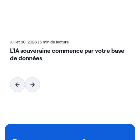
diplôme de troisième cycle de l'Université de
Toronto, Dee a obtenu des certifications auprès du
Pragmatic Institute, de la Product Marketing
Alliance et de Reforge. Dee est basée à Toronto, au
Canada.
Juillet 30, 2026
|
5 min de lecture
L'IA souveraine commence par votre base
de données