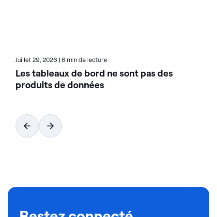
hybrides. Pour en savoir plus sur Actian, la division
données et IA de HCL Software, rendez-vous sur
actian.com.
Juillet 29, 2026
|
6 min de lecture
Les tableaux de bord ne sont pas des
produits de données
Restez connecté