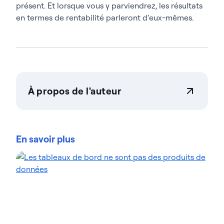
présent. Et lorsque vous y parviendrez, les résultats
en termes de rentabilité parleront d’eux-mêmes.
À propos de l'auteur
Actian Corporation
Actian permet aux entreprises de gérer et de
gouverner leurs données en toute confiance, quelle
En savoir plus
que soit leur ampleur. Les organisations font
confiance aux solutions gestion des données
d'intelligence des données d'Actian pour
rationaliser leurs environnements de données
complexes et accélérer la mise à disposition de
données prêtes pour l'IA. Conçues pour être
flexibles, les solutions Actian s'intègrent de manière
transparente et fonctionnent de manière fiable
dans les environnements sur site, dans le cloud et