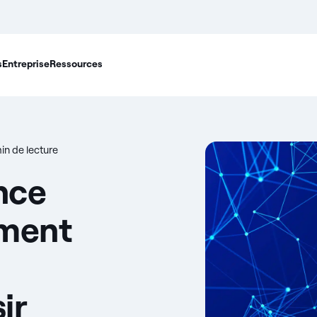
s
Entreprise
Ressources
in de lecture
ence
mment
ir