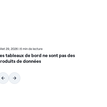
uillet 29, 2026
|
6 min de lecture
Juil
es tableaux de bord ne sont pas des
Co
roduits de données
qu
co