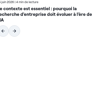
5 juin 2026
|
4 min de lecture
23 j
e contexte est essentiel : pourquoi la
Co
echerche d'entreprise doit évoluer à l'ère de
do
'IA