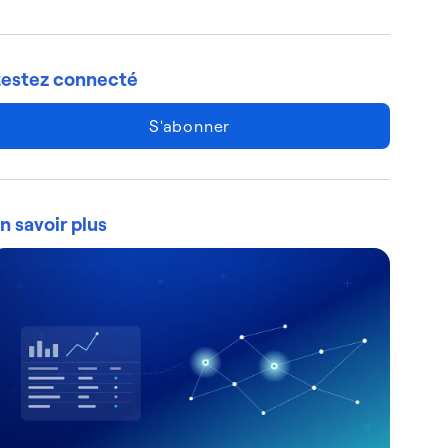
estez connecté
S'abonner
n savoir plus