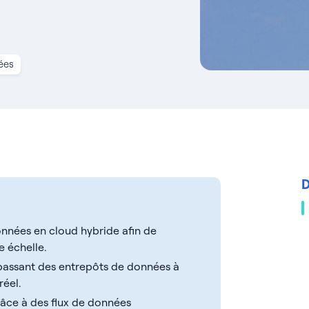
ées
D
onnées en cloud hybride afin de
e échelle.
passant des entrepôts de données à
éel.
râce à des flux de données