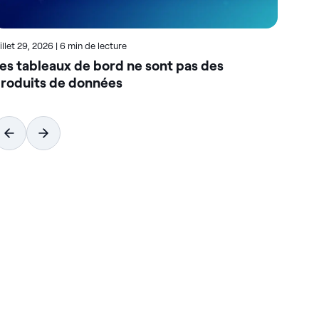
uillet 29, 2026
|
6 min de lecture
Juil
es tableaux de bord ne sont pas des
Co
roduits de données
qu
co