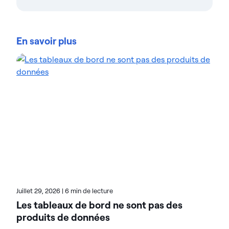
Teresa Wingfield
Teresa Wingfield est directrice du marketing
produit chez Actian, où elle est chargée de faire
En savoir plus
connaître les capacités d’intégration, de gestion et
d’analyse La plateforme de données Actian. Elle
apporte plus de 20 ans d’expérience dans le
marketing des solutions d’analyse, de sécurité et de
cloud auprès de leaders du secteur tels que Cisco,
McAfee et VMware. Teresa s’attache à aider les
clients à atteindre de nouveaux niveaux
d’innovation et de chiffre d’affaires grâce aux
données. Sur le blog d’Actian, Teresa met en avant
la valeur des solutions basées sur l’analyse dans de
nombreux secteurs d’activité. Consultez ses articles
pour découvrir des exemples concrets de
transformation.
Juillet 29, 2026
|
6 min de lecture
Les tableaux de bord ne sont pas des
produits de données