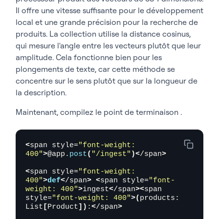
<
span style=
"font-weight: 400"
>
from
<
/span
>
Il offre une vitesse suffisante pour le développement
<
span style=
"font-weight: 400"
>
 contextlib 
local et une grande précision pour la recherche de
<
/span
><
span style=
"font-weight: 
produits. La collection utilise la distance cosinus,
400"
>
import
<
/span
><
span style=
"font-weight: 
400"
>
 asynccontextmanager
<
/span
>
qui mesure l'angle entre les vecteurs plutôt que leur
amplitude. Cela fonctionne bien pour les
<
span style=
"font-weight: 400"
>
COLLECTION = 
plongements de texte, car cette méthode se
<
/span
><
span style=
"font-weight: 
400"
>
"products_collection"
<
/span
>
concentre sur le sens plutôt que sur la longueur de
la description.
<
span style=
"font-weight: 400"
>
DIMENSION = 
<
/span
><
span style=
"font-weight: 
Maintenant, compilez le
point de terminaison
.
400"
>
384
<
/span
>
<
span style=
"font-weight: 
400"
>
# all-MiniLM-L6-v2 produces 384-
dimensional vectors</span>
<
span style=
"font-weight: 
<
span style=
"font-weight: 400"
>
model = 
400"
>
@app.
post
(
"/ingest"
)<
/span
>
SentenceTransformer
(<
/span
><
span 
style=
"font-weight: 400"
>
"all-MiniLM-L6-v2"
<
span style=
"font-weight: 
<
/span
><
span style=
"font-weight: 400"
>)
400"
>
def
<
/span
>
<
span style=
"font-
<
/span
>
weight: 400"
>
ingest
<
/span
><
span 
style=
"font-weight: 400"
>(
products: 
<
span style=
"font-weight: 400"
>
class
<
/span
>
List
[
Product
])
:
<
/span
>
<
span style=
"font-weight: 
400"
>
Product
<
/span
><
span style=
"font-weight: 