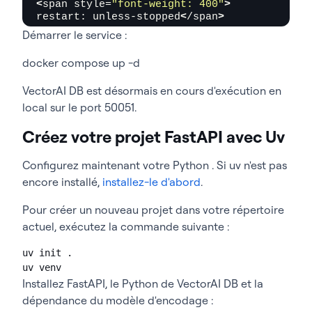
<
span style=
"font-weight: 400"
>
restart: unless-stopped
<
/span
>
Démarrer le service :
docker compose up -d
VectorAI DB est désormais en cours d'exécution en
local sur le port 50051.
Créez votre projet FastAPI avec Uv
Configurez maintenant votre Python . Si uv n'est pas
encore installé,
installez-le d'abord
.
Pour créer un nouveau projet dans votre répertoire
actuel, exécutez la commande suivante :
uv init .
uv venv
Installez FastAPI, le Python de VectorAI DB et la
dépendance du modèle d'encodage :