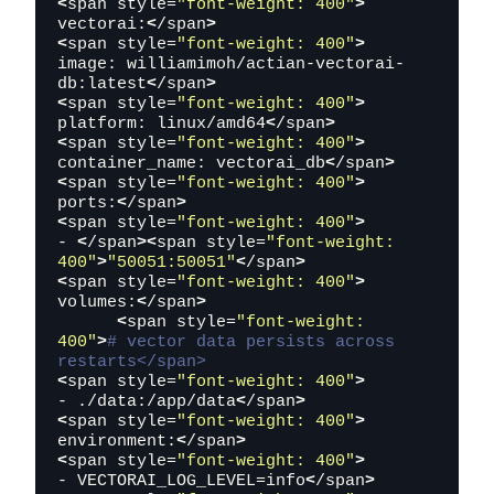
<
span style=
"font-weight: 400"
>
vectorai:
<
/span
>
<
span style=
"font-weight: 400"
>
image: williamimoh/actian-vectorai-
db:latest
<
/span
>
<
span style=
"font-weight: 400"
>
platform: linux/amd64
<
/span
>
<
span style=
"font-weight: 400"
>
container_name: vectorai_db
<
/span
>
<
span style=
"font-weight: 400"
>
ports:
<
/span
>
<
span style=
"font-weight: 400"
>
- 
<
/span
><
span style=
"font-weight: 
400"
>
"50051:50051"
<
/span
>
<
span style=
"font-weight: 400"
>
volumes:
<
/span
>
<
span style=
"font-weight: 
400"
>
# vector data persists across 
restarts</span>
<
span style=
"font-weight: 400"
>
- ./data:/app/data
<
/span
>
<
span style=
"font-weight: 400"
>
environment:
<
/span
>
<
span style=
"font-weight: 400"
>
- VECTORAI_LOG_LEVEL=info
<
/span
>