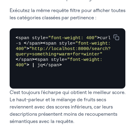
Exécutez la même requête filtre pour afficher toutes
les catégories classées par pertinence :
<
span style=
"font-weight: 400"
>
curl 
-s 
<
/span
><
span style=
"font-weight: 
400"
>
"http://localhost:8000/search?
query=something+warm+for+winter"
<
/span
><
span style=
"font-weight: 
400"
>
|
 jq
<
/span
>
C'est toujours l'écharpe qui obtient le meilleur score.
Le haut-parleur et le mélange de fruits secs
reviennent avec des scores inférieurs, car leurs
descriptions présentent moins de recoupements
sémantiques avec la requête.