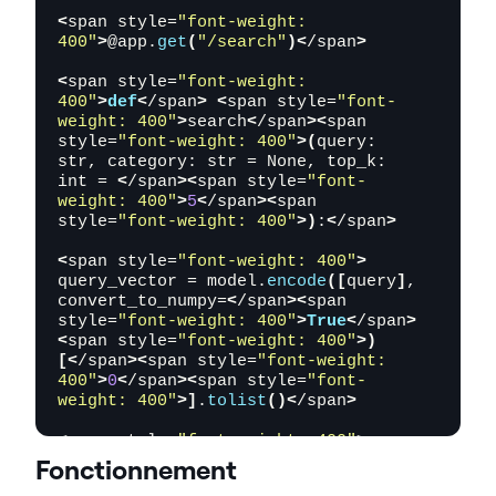
<
span style=
"font-weight: 
400"
>
@app.
get
(
"/search"
)<
/span
>
<
span style=
"font-weight: 
400"
>
def
<
/span
>
<
span style=
"font-
weight: 400"
>
search
<
/span
><
span 
style=
"font-weight: 400"
>(
query: 
str, category: str = None, top_k: 
int = 
<
/span
><
span style=
"font-
weight: 400"
>
5
<
/span
><
span 
style=
"font-weight: 400"
>)
:
<
/span
>
<
span style=
"font-weight: 400"
>
query_vector = model.
encode
([
query
]
, 
convert_to_numpy=
<
/span
><
span 
style=
"font-weight: 400"
>
True
<
/span
>
<
span style=
"font-weight: 400"
>)
[<
/span
><
span style=
"font-weight: 
400"
>
0
<
/span
><
span style=
"font-
weight: 400"
>]
.
tolist
()<
/span
>
<
span style=
"font-weight: 400"
>
search_filter = 
<
/span
><
span 
Fonctionnement
style=
"font-weight: 400"
>
None
<
/span
>