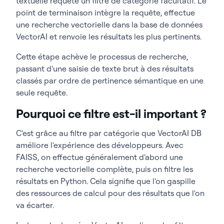
textuelle requête un filtre de catégorie facultatif. Le
<
span style=
"font-weight: 
400"
>
pass
<
/span
>
point de terminaison intègre la requête, effectue
<
span style=
"font-weight: 400"
>
<
span style=
"font-weight: 
une recherche vectorielle dans la base de données
)<
/span
>
400"
>
yield
<
/span
>
VectorAI et renvoie les résultats les plus pertinents.
<
span style=
"font-weight: 
<
span style=
"font-weight: 400"
>
app = 
400"
>
for
<
/span
><
span style=
"font-
FastAPI
(
lifespan=lifespan
)<
/span
>
Cette étape achève le processus de recherche,
weight: 400"
>
 i, p 
<
/span
><
span 
passant d'une saisie de texte brut à des résultats
style=
"font-weight: 400"
>
in
<
/span
>
classés par ordre de pertinence sémantique en une
<
span style=
"font-weight: 400"
>
enumerate
(
products
)<
/span
>
seule requête.
<
span style=
"font-weight: 400"
>
]
Pourquoi ce filtre est-il important ?
<
/span
>
C'est grâce au filtre par catégorie que VectorAI DB
<
span style=
"font-weight: 
400"
>
with
<
/span
><
span style=
"font-
améliore l'expérience des développeurs. Avec
weight: 400"
>
VectorAIClient
(<
/span
>
FAISS, on effectue généralement d'abord une
<
span style=
"font-weight: 
recherche vectorielle complète, puis on filtre les
400"
>
"localhost:50051"
<
/span
><
span 
style=
"font-weight: 400"
>)
<
/span
>
résultats en Python. Cela signifie que l'on gaspille
<
span style=
"font-weight: 
des ressources de calcul pour des résultats que l'on
400"
>
as
<
/span
><
span style=
"font-
va écarter.
weight: 400"
>
 client:
<
/span
>
<
span style=
"font-weight: 400"
>