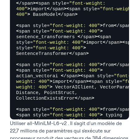
<
/span
><
span style=
"font-weight: 
400"
>
import
<
/span
><
span style=
"font-weight: 
400"
>
 BaseModel
<
/span
>
<
span style=
"font-weight: 400"
>
from
<
/span
>
<
span style=
"font-weight: 400"
>
sentence_transformers 
<
/span
><
span 
style=
"font-weight: 400"
>
import
<
/span
><
span 
style=
"font-weight: 400"
>
SentenceTransformer
<
/span
>
<
span style=
"font-weight: 400"
>
from
<
/span
>
<
span style=
"font-weight: 400"
>
actian_vectorai 
<
/span
><
span style=
"font-
weight: 400"
>
import
<
/span
><
span style=
"font-
weight: 400"
>
 VectorAIClient, VectorParams, 
Distance, PointStruct, 
CollectionExistsError
<
/span
>
<
span style=
"font-weight: 400"
>
from
<
/span
>
<
span style=
"font-weight: 400"
>
 typing 
<
/span
><
span style=
"font-weight: 
Utiliser
all-MiniLM-L6-v2
. Il s'agit d'un modèle de
400"
>
import
<
/span
><
span style=
"font-weight: 
22,7 millions de paramètres qui s'exécute sur
400"
>
 List
<
/span
>
processeur produit des vecteurs de 384 dimensions.