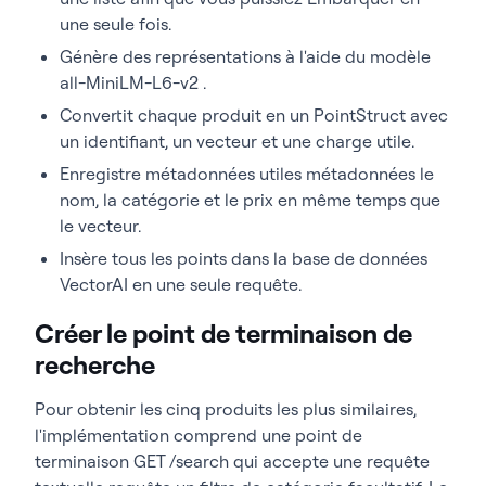
Startup</span>
une seule fois.
<
span style=
"font-weight: 400"
>
<
span style=
"font-weight: 
vector=embeddings
[
i
]
.
tolist
()
,
Génère des représentations à l'aide du
modèle
400"
>
with
<
/span
><
span style=
"font-weight: 
<
/span
>
400"
>
VectorAIClient
(<
/span
><
span 
all-MiniLM-L6-v2
.
style=
"font-weight: 400"
>
"localhost:50051"
<
span style=
"font-weight: 400"
>
Convertit chaque produit en un
PointStruct
avec
<
/span
><
span style=
"font-weight: 400"
>)
payload=
{<
/span
>
<
/span
><
span style=
"font-weight: 
un identifiant, un vecteur et une charge utile.
400"
>
as
<
/span
><
span style=
"font-weight: 
<
span style=
"font-
Enregistre métadonnées utiles métadonnées le
400"
>
 client:
<
/span
>
weight: 400"
>
"name"
<
/span
><
span 
<
span style=
"font-weight: 
nom, la catégorie et le prix en même temps que
style=
"font-weight: 400"
>
: p.
name
,
400"
>
try
<
/span
><
span style=
"font-weight: 
le vecteur.
<
/span
>
400"
>
:
<
/span
>
<
span style=
"font-weight: 400"
>
Insère tous les points dans la base de données
<
span style=
"font-
client.
collections
.
create
(<
/span
>
VectorAI en une seule requête.
weight: 400"
>
"category"
<
/span
><
span 
<
span style=
"font-weight: 400"
>
style=
"font-weight: 400"
>
: 
COLLECTION,
<
/span
>
Créer le point de terminaison de
p.
category
,
<
/span
>
<
span style=
"font-weight: 400"
>
vectors_config=
VectorParams
(
size=DIMENSION, 
recherche
<
span style=
"font-
distance=Distance.
Cosine
)<
/span
>
weight: 400"
>
"price"
<
/span
><
span 
<
span style=
"font-weight: 400"
>
)
style=
"font-weight: 400"
>
: p.
price
,
Pour obtenir les cinq produits les plus similaires,
<
/span
>
<
/span
>
<
span style=
"font-weight: 
l'implémentation comprend une
point de
400"
>
except
<
/span
><
span style=
"font-weight: 
terminaison GET /search
qui accepte une requête
<
span style=
"font-weight: 400"
>
400"
>
 CollectionExistsError:
<
/span
>
}<
/span
>