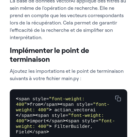
La base de données VectorAI applique des filtres au
client.
points
.
upsert
(
COLLECTION, 
sein même de l'opération de recherche. Elle ne
points
)<
/span
>
prend en compte que les vecteurs correspondants
<
span style=
"font-weight: 
lors de la récupération. Cela permet de garantir
400"
>
return
<
/span
><
span style=
"font-
l'efficacité de la recherche et de simplifier son
weight: 400"
>
{<
/span
><
span 
interprétation.
style=
"font-weight: 400"
>
"inserted"
<
/span
><
span style=
"font-weight: 
Implémenter le point de
400"
>
: 
len
(
points
)}<
/span
>
terminaison
Ajoutez les importations et le point de terminaison
suivants à votre fichier
main.py
:
<
span style=
"font-weight: 
400"
>
from
<
/span
><
span style=
"font-
weight: 400"
>
 actian_vectorai 
<
/span
><
span style=
"font-weight: 
400"
>
import
<
/span
><
span style=
"font-
weight: 400"
>
 FilterBuilder, 
Field
<
/span
>