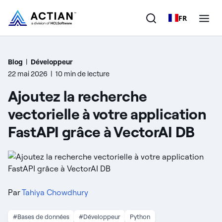
FR
Produits
Blog
|
Développeur
22 mai 2026
|
10 min de lecture
Solutions
Ajoutez la recherche
Clients
vectorielle à votre application
FastAPI grâce à VectorAI DB
Entreprise
Ressources
Par
Tahiya Chowdhury
#Bases de données
#Développeur
Python