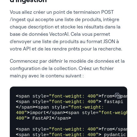
Vous allez créer un
point de terminaison POST
/ingest
qui accepte une liste de produits, intègre
chaque description et stocke les résultats dans la
base de données VectorAI. Cela vous permet
d'envoyer une liste de produits au format JSON à
votre API et de les rendre prêts pour la recherche.
Commencez par définir le modèle de données et la
configuration de la collection. Créez un fichier
main.py
avec le contenu suivant :
<
span style=
"font-weight: 400"
>
from
<
/span
>
<
span style=
"font-weight: 400"
>
 fastapi 
<
/span
><
span style=
"font-weight: 
400"
>
import
<
/span
><
span style=
"font-weight: 
400"
>
 FastAPI
<
/span
>
<
span style=
"font-weight: 400"
>
from
<
/span
>
<
span style=
"font-weight: 400"
>
 pydantic 