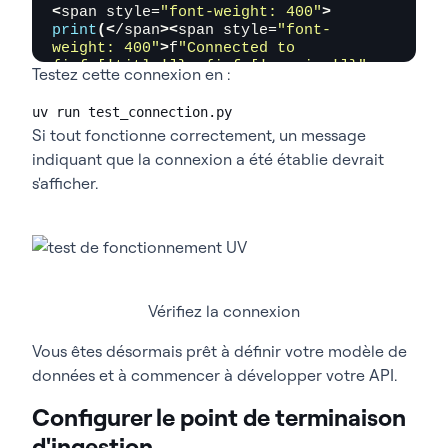
<
span style=
"font-weight: 400"
>
print
(<
/span
><
span style=
"font-
weight: 400"
>
f
"Connected to 
{info['title']} v{info['version']}"
Testez cette connexion en :
<
/span
><
span style=
"font-weight: 
400"
>)<
/span
>
uv run test_
connection.py
Si tout fonctionne correctement, un message
indiquant que la connexion a été établie devrait
s'afficher.
Vérifiez la connexion
Vous êtes désormais prêt à définir votre modèle de
données et à commencer à développer votre API.
Configurer le point de terminaison
d'ingestion