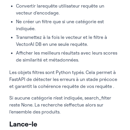
Convertir larequête utilisateur requête un
<
span style=
"font-weight: 
400"
>
if
<
/span
><
span style=
"font-
vecteur d'encodage.
weight: 400"
>
 category:
<
/span
>
Ne créer un filtre que si une catégorie est
<
span style=
"font-weight: 400"
>
indiquée.
search_filter = 
Transmettez à la fois le vecteur et le filtre à
FilterBuilder
()
.
must
(
Field
(<
/span
>
<
span style=
"font-weight: 
VectorAI DB en une seule requête.
400"
>
"category"
<
/span
><
span 
Afficher les meilleurs résultats avec leurs scores
style=
"font-weight: 
400"
>)
.
eq
(
category
))
.
build
()<
/span
>
de similarité et métadonnées.
<
span style=
"font-weight: 
Les objets filtres sont Python typés. Cela permet à
400"
>
with
<
/span
><
span style=
"font-
FastAPI de détecter les erreurs à un stade précoce
weight: 400"
>
VectorAIClient
(<
/span
>
<
span style=
"font-weight: 
et garantit la cohérence requête de vos requête .
400"
>
"localhost:50051"
<
/span
><
span 
style=
"font-weight: 400"
>)
<
/span
>
Si aucune catégorie n'est indiquée, search_filter
<
span style=
"font-weight: 
reste None. La recherche s'effectue alors sur
400"
>
as
<
/span
><
span style=
"font-
weight: 400"
>
 client:
<
/span
>
l'ensemble des produits.
<
span style=
"font-weight: 400"
>
Lance-le
results = 