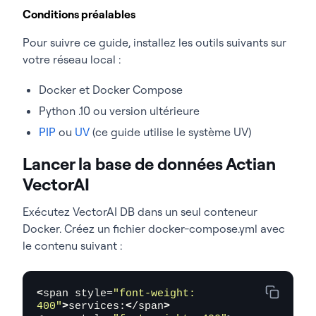
Conditions préalables
Pour suivre ce guide, installez les outils suivants sur
votre réseau local :
Docker et Docker Compose
Python .10 ou version ultérieure
PIP
ou
UV
(ce guide utilise le système UV)
Lancer la base de données Actian
VectorAI
Exécutez VectorAI DB dans un seul conteneur
Docker. Créez un fichier docker-compose.yml avec
le contenu suivant :
<
span style=
"font-weight: 
400"
>
services:
<
/span
>