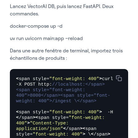
client.
points
.
search
(<
/span
>
Lancez VectorAI DB, puis lancez FastAPI. Deux
commandes.
<
span style=
"font-weight: 400"
>
COLLECTION,
<
/span
>
docker-compose up -d
<
span style=
"font-weight: 400"
>
vector=query_vector,
<
/span
>
uv run uvicorn main:app –reload
<
span style=
"font-weight: 400"
>
Dans une autre fenêtre de terminal, importez trois
limit=top_k,
<
/span
>
échantillons de produits :
<
span style=
"font-weight: 400"
>
filter=search_filter
<
/span
>
<
span style=
"font-weight: 400"
>
curl 
<
span style=
"font-weight: 400"
>
-X POST http:
//localhost:</span>
)<
/span
>
<span style="font-weight: 
400">8000</span><span style="font-
<
span style=
"font-weight: 
weight: 400">/ingest \</span>
400"
>
return
<
/span
><
span style=
"font-
weight: 400"
>
[<
/span
>
<
span style=
"font-weight: 400"
>
  -H 
<
/span
><
span style=
"font-weight: 
<
span style=
"font-weight: 400"
>
400"
>
"Content-Type: 
{<
/span
>
application/json"
<
/span
><
span 
style=
"font-weight: 400"
>
 \
<
/span
>
<
span style=
"font-