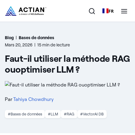
FR
Produits
Blog
|
Bases de données
Mars 20, 2026
|
15 min de lecture
Solutions
Faut-il utiliser la méthode RAG
Clients
ouoptimiser LLM ?
Entreprise
Ressources
Par
Tahiya Chowdhury
#Bases de données
#LLM
#RAG
#VectorAI DB