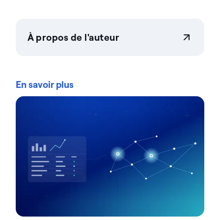
À propos de l'auteur
Actian Corporation
Actian permet aux entreprises de gérer et de
gouverner leurs données en toute confiance, quelle
En savoir plus
que soit leur ampleur. Les organisations font
confiance aux solutions gestion des données
d'intelligence des données d'Actian pour
rationaliser leurs environnements de données
complexes et accélérer la mise à disposition de
données prêtes pour l'IA. Conçues pour être
flexibles, les solutions Actian s'intègrent de manière
transparente et fonctionnent de manière fiable
dans les environnements sur site, dans le cloud et
hybrides. Pour en savoir plus sur Actian, la division
données et IA de HCL Software, rendez-vous sur
actian.com.