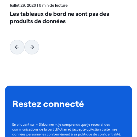
Juillet 29, 2026
|
6 min de lecture
Les tableaux de bord ne sont pas des
produits de données
Restez connecté
En cliquant sur « S'abonner », je comprends que je recevrai des
communications de la part d'Actian et j'accepte qu'Actian traite mes
données personnelles conformément à sa
politique de confidentialité
.