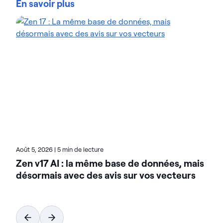
En savoir plus
que soit leur ampleur. Les organisations font
confiance aux solutions gestion des données
d'intelligence des données d'Actian pour
rationaliser leurs environnements de données
complexes et accélérer la mise à disposition de
données prêtes pour l'IA. Conçues pour être
flexibles, les solutions Actian s'intègrent de manière
transparente et fonctionnent de manière fiable
dans les environnements sur site, dans le cloud et
hybrides. Pour en savoir plus sur Actian, la division
données et IA de HCL Software, rendez-vous sur
actian.com.
Août 5, 2026
|
5 min de lecture
Zen v17 AI : la même base de données, mais
désormais avec des avis sur vos vecteurs