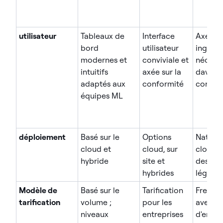
utilisateur
Tableaux de
Interface
Axé sur
bord
utilisateur
ingénie
modernes et
conviviale et
nécessi
intuitifs
axée sur la
davant
adaptés aux
conformité
configu
équipes ML
déploiement
Basé sur le
Options
Natif d
cloud et
cloud, sur
cloud, 
hybride
site et
des SD
hybrides
légers
Modèle de
Basé sur le
Tarification
Freemi
tarification
volume ;
pour les
avec n
niveaux
entreprises
d'entre