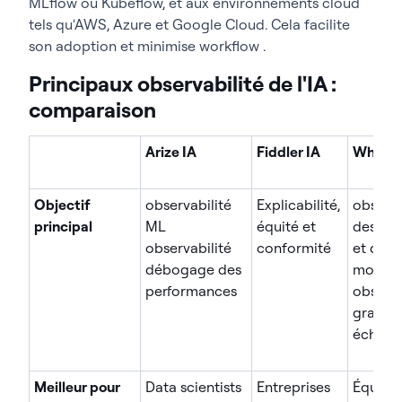
MLflow ou Kubeflow, et aux environnements cloud
tels qu'AWS, Azure et Google Cloud. Cela facilite
son adoption et minimise workflow .
Principaux observabilité de l'IA :
comparaison
Arize IA
Fiddler IA
WhyLa
Objectif
observabilité
Explicabilité,
observa
principal
ML
équité et
des do
observabilité
conformité
et des
débogage des
modèle
performances
observa
grande
échelle
Meilleur pour
Data scientists
Entreprises
Équipe