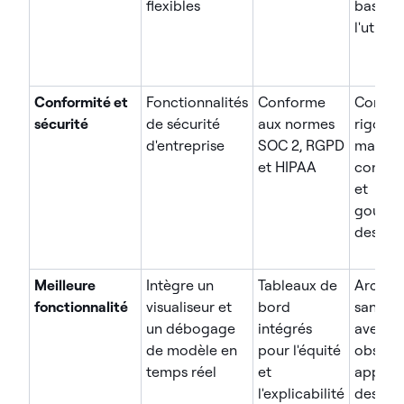
flexibles
basés s
l'utilisa
Conformité et
Fonctionnalités
Conforme
Contrô
sécurité
de sécurité
aux normes
rigoure
d'entreprise
SOC 2, RGPD
matièr
et HIPAA
confide
et
gouver
des do
Meilleure
Intègre un
Tableaux de
Archite
fonctionnalité
visualiseur et
bord
sans a
un débogage
intégrés
avec
de modèle en
pour l'équité
observa
temps réel
et
approf
l'explicabilité
des do