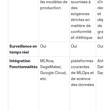
les modèles de
soumises à
d'ingén
production
des
des do
exigences
et
strictes en
déploi
matière de
de mod
conformité
grande
et d'éthique
échelle
Surveillance en
Oui
Oui
Oui
temps réel
Intégration
MLflow,
plateformes
Airflow,
Fonctionnalités
SageMaker,
courantes
Databri
Google Cloud,
de MLOps et
SageM
etc.
de science
des données