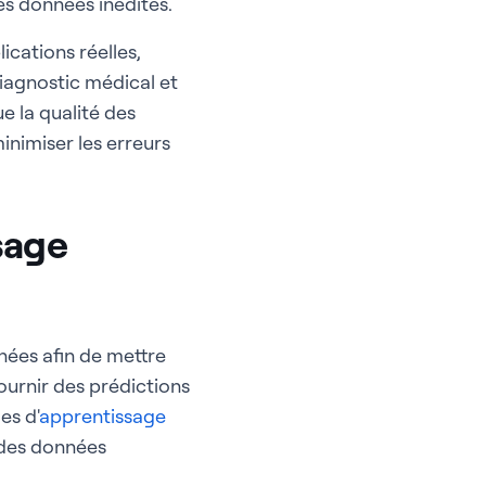
es données inédites.
cations réelles,
iagnostic médical et
e la qualité des
inimiser les erreurs
sage
nées afin de mettre
ournir des prédictions
es d'
apprentissage
 des données