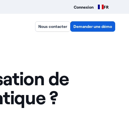
FR
Connexion
Nous contacter
Demander une démo
sation de
tique ?