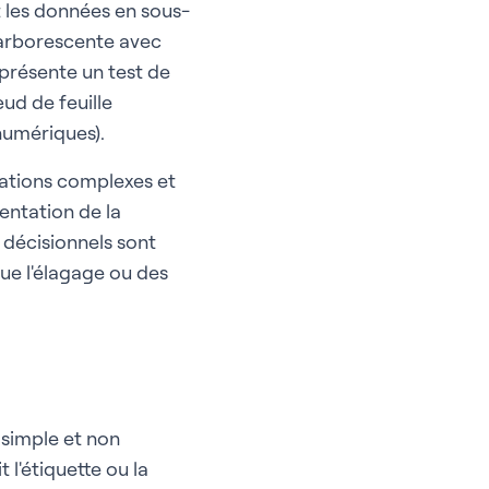
nt les données en sous-
 arborescente avec
présente un test de
œud de feuille
numériques).
lations complexes et
mentation de la
s décisionnels sont
que l'élagage ou des
simple et non
 l'étiquette ou la