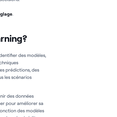
églage
.
arning?
entifier des modèles,
echniques
es prédictions, des
us les scénarios
rnir des données
iser pour améliorer sa
 fonction des modèles