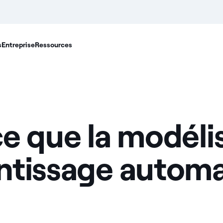
s
Entreprise
Ressources
e que la modéli
entissage automa