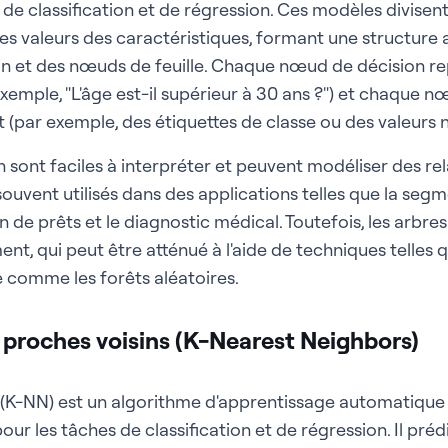
s de classification et de régression. Ces modèles divise
es valeurs des caractéristiques, formant une structure
n et des nœuds de feuille. Chaque nœud de décision re
xemple, "L'âge est-il supérieur à 30 ans ?") et chaque n
t (par exemple, des étiquettes de classe ou des valeurs 
n sont faciles à interpréter et peuvent modéliser des re
t souvent utilisés dans des applications telles que la seg
on de prêts et le diagnostic médical. Toutefois, les arbre
ent, qui peut être atténué à l'aide de techniques telles 
comme les forêts aléatoires.
 proches voisins (K-Nearest Neighbors)
(K-NN) est un algorithme d'apprentissage automatique 
ur les tâches de classification et de régression. Il prédit