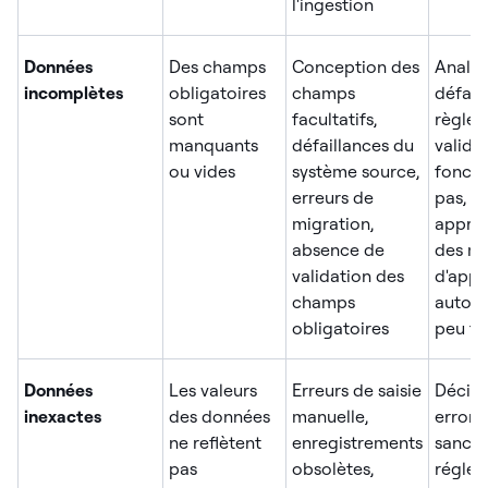
l'ingestion
Données
Des champs
Conception des
Analys
incomplètes
obligatoires
champs
défaill
sont
facultatifs,
règles
manquants
défaillances du
valida
ou vides
système source,
foncti
erreurs de
pas,
migration,
appren
absence de
des m
validation des
d'appr
champs
autom
obligatoires
peu fi
Données
Les valeurs
Erreurs de saisie
Décisi
inexactes
des données
manuelle,
erroné
ne reflètent
enregistrements
sancti
pas
obsolètes,
réglem