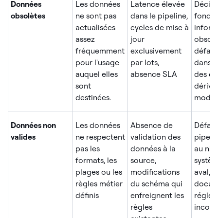
Données
Les données
Latence élevée
Décisi
obsolètes
ne sont pas
dans le pipeline,
fondée
actualisées
cycles de mise à
inform
assez
jour
obsolè
fréquemment
exclusivement
défail
pour l'usage
par lots,
dans l
auquel elles
absence SLA
des c
sont
dérive
destinées.
modèle
Données non
Les données
Absence de
Défail
valides
ne respectent
validation des
pipelin
pas les
données à la
au niv
formats, les
source,
systèm
plages ou les
modifications
aval, 
règles métier
du schéma qui
docum
définis
enfreignent les
réglem
règles
incorr