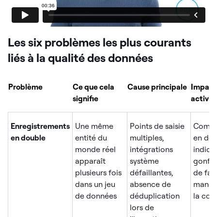
Les six problèmes les plus courants
liés à la qualité des données
Problème
Ce que cela
Cause principale
Impact 
signifie
activit
Enregistrements
Une même
Points de saisie
Commu
en double
entité du
multiples,
en dou
monde réel
intégrations
indica
apparaît
système
gonflé
plusieurs fois
défaillantes,
de fac
dans un jeu
absence de
manqu
de données
déduplication
la con
lors de