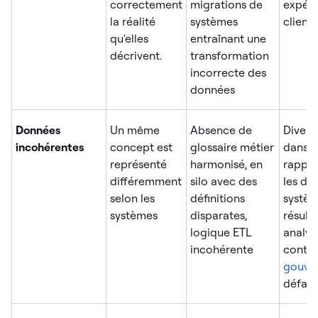
correctement
migrations de
expér
la réalité
systèmes
client
qu'elles
entraînant une
décrivent.
transformation
incorrecte des
données
Données
Un même
Absence de
Diver
incohérentes
concept est
glossaire métier
dans l
représenté
harmonisé, en
rappor
différemment
silo avec des
les dif
selon les
définitions
systèm
systèmes
disparates,
résulta
logique ETL
analyt
incohérente
contra
gouve
défail