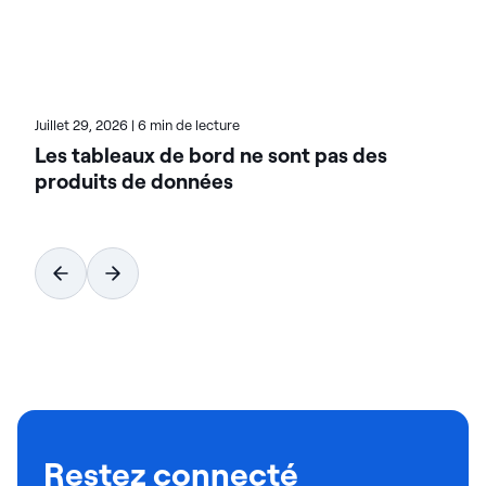
hybrides. Pour en savoir plus sur Actian, la division
données et IA de HCL Software, rendez-vous sur
actian.com.
Juillet 29, 2026
|
6 min de lecture
Les tableaux de bord ne sont pas des
produits de données
Restez connecté