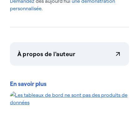
Demandez
dès aujourd'hui
une démonstration
personnalisée
.
À propos de l'auteur
Actian Corporation
Actian permet aux entreprises de gérer et de
gouverner leurs données en toute confiance, quelle
En savoir plus
que soit leur ampleur. Les organisations font
confiance aux solutions gestion des données
d'intelligence des données d'Actian pour
rationaliser leurs environnements de données
complexes et accélérer la mise à disposition de
données prêtes pour l'IA. Conçues pour être
flexibles, les solutions Actian s'intègrent de manière
transparente et fonctionnent de manière fiable
dans les environnements sur site, dans le cloud et