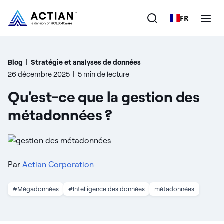
FR
Produits
Blog
|
Stratégie et analyses de données
26 décembre 2025
|
5 min de lecture
Solutions
Qu'est-ce que la gestion des
Clients
métadonnées ?
Entreprise
Ressources
Par
Actian Corporation
#Mégadonnées
#Intelligence des données
métadonnées