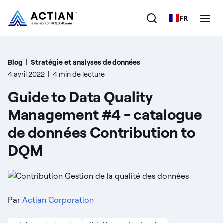
FR
Produits
Blog
|
Stratégie et analyses de données
4 avril 2022
|
4 min de lecture
Solutions
Guide to Data Quality
Clients
Management #4 - catalogue
de données Contribution to
Entreprise
DQM
Ressources
Par
Actian Corporation