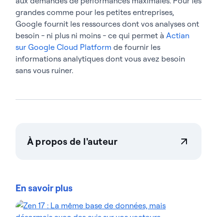
aux demandes de performances maximales. Pour les
grandes comme pour les petites entreprises,
Google fournit les ressources dont vos analyses ont
besoin - ni plus ni moins - ce qui permet à
Actian
sur Google Cloud Platform
de fournir les
informations analytiques dont vous avez besoin
sans vous ruiner.
À propos de l'auteur
Actian Corporation
Actian permet aux entreprises de gérer et de
gouverner leurs données en toute confiance, quelle
En savoir plus
que soit leur ampleur. Les organisations font
confiance aux solutions gestion des données
d'intelligence des données d'Actian pour