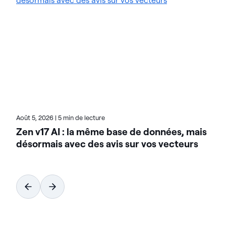
rationaliser leurs environnements de données
complexes et accélérer la mise à disposition de
données prêtes pour l'IA. Conçues pour être
flexibles, les solutions Actian s'intègrent de manière
transparente et fonctionnent de manière fiable
dans les environnements sur site, dans le cloud et
hybrides. Pour en savoir plus sur Actian, la division
données et IA de HCL Software, rendez-vous sur
actian.com.
Août 5, 2026
|
5 min de lecture
Zen v17 AI : la même base de données, mais
désormais avec des avis sur vos vecteurs