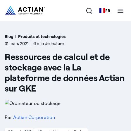
FR
Produits
Blog
|
Produits et technologies
31 mars 2021
|
6 min de lecture
Solutions
Ressources de calcul et de
Clients
stockage avec la La
plateforme de données Actian
Entreprise
sur GKE
Ressources
Par
Actian Corporation