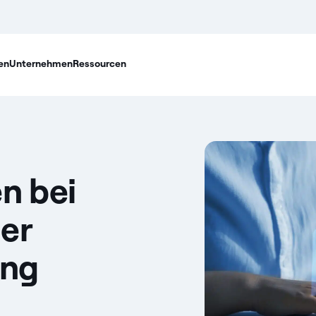
en
Unternehmen
Ressourcen
n bei
er
ng