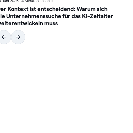
5. Juni 2026
|
4 Minuten Lesezeit
23. 
er Kontext ist entscheidend: Warum sich
So
ie Unternehmenssuche für das KI-Zeitalter
un
eiterentwickeln muss