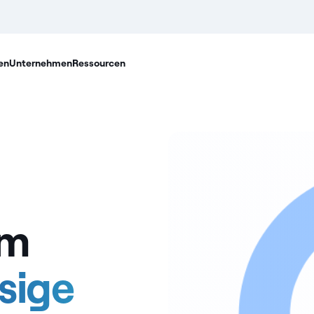
en
Unternehmen
Ressourcen
em
sige