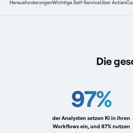
Herausforderungen
Wichtige Self-Service
Über Actian
Cu
Die ges
97
%
der Analysten setzen KI in ihren
Workflows ein, und 87% nutzen