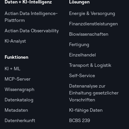
Daten + KI-Intelligenz
Lösungen
Actian Data Intelligence-
Energie & Versorgung
Plattform
Finanzdienstleistungen
Actian Data Observability
Biowissenschaften
KI-Analyst
Fertigung
Einzelhandel
Funktionen
Transport & Logistik
KI + ML
Self-Service
MCP-Server
Datenanalyse zur
Wissensgraph
Einhaltung gesetzlicher
Datenkatalog
Vorschriften
Metadaten
KI-fähige Daten
Datenherkunft
BCBS 239