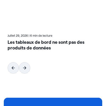
transparente et fonctionnent de manière fiable
dans les environnements sur site, dans le cloud et
hybrides. Pour en savoir plus sur Actian, la division
données et IA de HCL Software, rendez-vous sur
actian.com.
Juillet 29, 2026
|
6 min de lecture
Les tableaux de bord ne sont pas des
produits de données