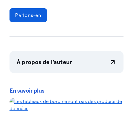
Parlons-en
À propos de l'auteur
Actian Corporation
Actian permet aux entreprises de gérer et de
gouverner leurs données en toute confiance, quelle
En savoir plus
que soit leur ampleur. Les organisations font
confiance aux solutions gestion des données
d'intelligence des données d'Actian pour
rationaliser leurs environnements de données
complexes et accélérer la mise à disposition de
données prêtes pour l'IA. Conçues pour être
flexibles, les solutions Actian s'intègrent de manière