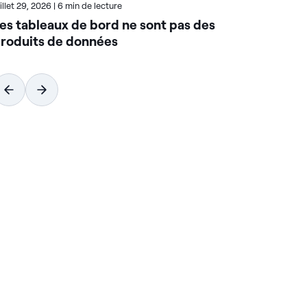
uillet 29, 2026
|
6 min de lecture
Juil
es tableaux de bord ne sont pas des
Co
roduits de données
qu
co