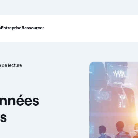
s
Entreprise
Ressources
n de lecture
onnées
es