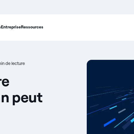
s
Entreprise
Ressources
in de lecture
re
an peut