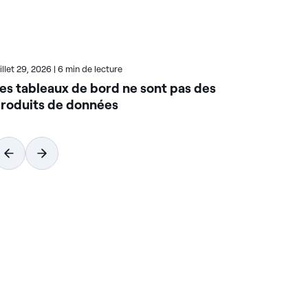
uillet 29, 2026
|
6 min de lecture
Juil
es tableaux de bord ne sont pas des
Co
roduits de données
qu
co