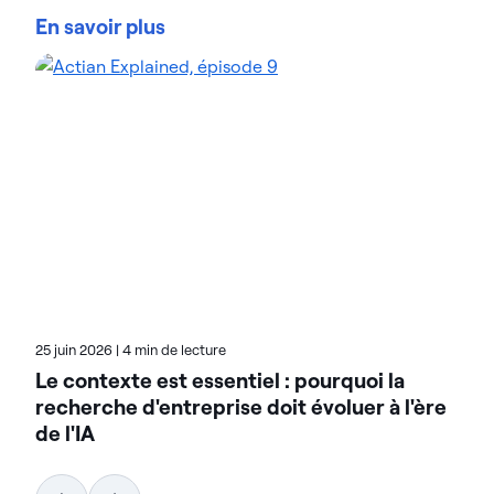
Zen et VectorAI DB, où elle dirige la stratégie de la
En savoir plus
plateforme de données en périphérie la plus
robuste du secteur. Forte de son expérience chez
MongoDB et Goldman Sachs, Tahiya est spécialisée
dans la conception de produits qui concilient les
besoins des grandes entreprises et la rapidité de
développement moderne. Elle s'attache avec
passion à simplifier les infrastructures de données,
afin de permettre aux équipes d'ingénieurs de
passer plus rapidement du prototype à la mise en
production.
25 juin 2026
|
4 min de lecture
Le contexte est essentiel : pourquoi la
recherche d'entreprise doit évoluer à l'ère
de l'IA