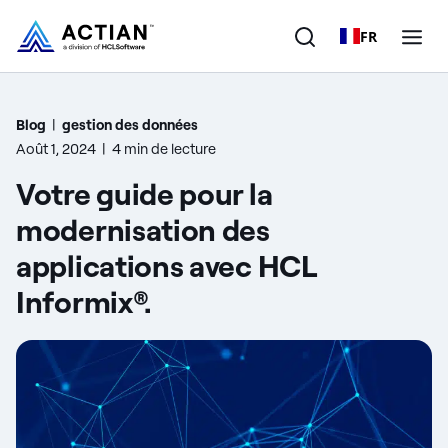
FR
Produits
Blog
|
gestion des données
Août 1, 2024
|
4 min de lecture
Solutions
Votre guide pour la
Clients
modernisation des
applications avec HCL
Entreprise
Informix®.
Ressources