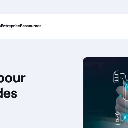
s
Entreprise
Ressources
 pour
 des