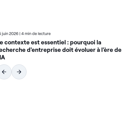
5 juin 2026
|
4 min de lecture
23 j
e contexte est essentiel : pourquoi la
Co
echerche d'entreprise doit évoluer à l'ère de
do
'IA