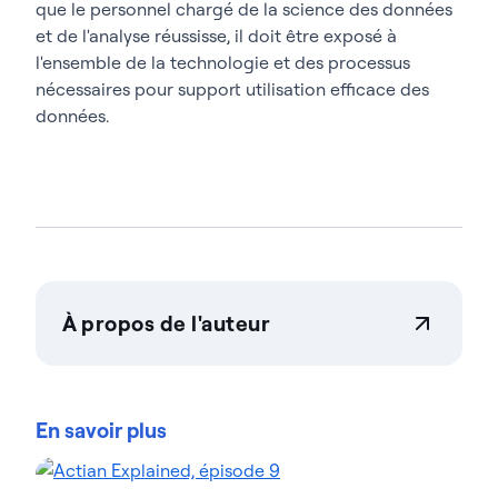
que le personnel chargé de la science des données
et de l'analyse réussisse, il doit être exposé à
l'ensemble de la technologie et des processus
nécessaires pour support utilisation efficace des
données.
À propos de l'auteur
Actian Corporation
Actian permet aux entreprises de gérer et de
gouverner leurs données en toute confiance, quelle
En savoir plus
que soit leur ampleur. Les organisations font
confiance aux solutions gestion des données
d'intelligence des données d'Actian pour