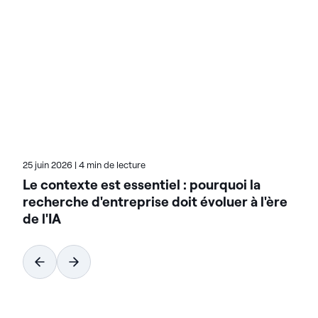
rationaliser leurs environnements de données
complexes et accélérer la mise à disposition de
données prêtes pour l'IA. Conçues pour être
flexibles, les solutions Actian s'intègrent de manière
transparente et fonctionnent de manière fiable
dans les environnements sur site, dans le cloud et
hybrides. Pour en savoir plus sur Actian, la division
données et IA de HCL Software, rendez-vous sur
actian.com.
25 juin 2026
|
4 min de lecture
Le contexte est essentiel : pourquoi la
recherche d'entreprise doit évoluer à l'ère
de l'IA