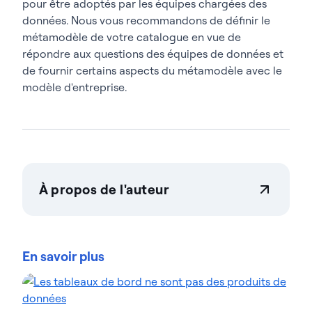
pour être adoptés par les équipes chargées des
données. Nous vous recommandons de définir le
métamodèle de votre catalogue en vue de
répondre aux questions des équipes de données et
de fournir certains aspects du métamodèle avec le
modèle d'entreprise.
À propos de l'auteur
Actian Corporation
Actian permet aux entreprises de gérer et de
gouverner leurs données en toute confiance, quelle
En savoir plus
que soit leur ampleur. Les organisations font
confiance aux solutions gestion des données
d'intelligence des données d'Actian pour
rationaliser leurs environnements de données