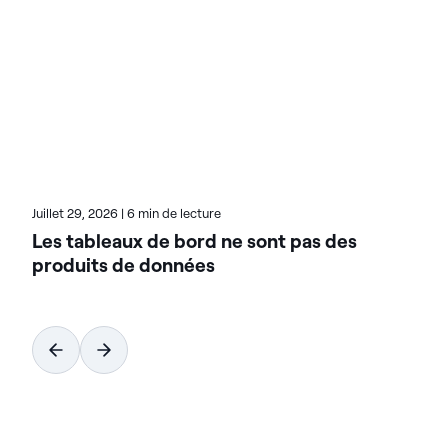
complexes et accélérer la mise à disposition de
données prêtes pour l'IA. Conçues pour être
flexibles, les solutions Actian s'intègrent de manière
transparente et fonctionnent de manière fiable
dans les environnements sur site, dans le cloud et
hybrides. Pour en savoir plus sur Actian, la division
données et IA de HCL Software, rendez-vous sur
actian.com.
Juillet 29, 2026
|
6 min de lecture
Les tableaux de bord ne sont pas des
produits de données