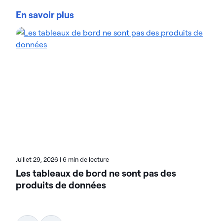
gouverner leurs données en toute confiance, quelle
En savoir plus
que soit leur ampleur. Les organisations font
confiance aux solutions gestion des données
d'intelligence des données d'Actian pour
rationaliser leurs environnements de données
complexes et accélérer la mise à disposition de
données prêtes pour l'IA. Conçues pour être
flexibles, les solutions Actian s'intègrent de manière
transparente et fonctionnent de manière fiable
dans les environnements sur site, dans le cloud et
hybrides. Pour en savoir plus sur Actian, la division
données et IA de HCL Software, rendez-vous sur
actian.com.
Juillet 29, 2026
|
6 min de lecture
Les tableaux de bord ne sont pas des
produits de données