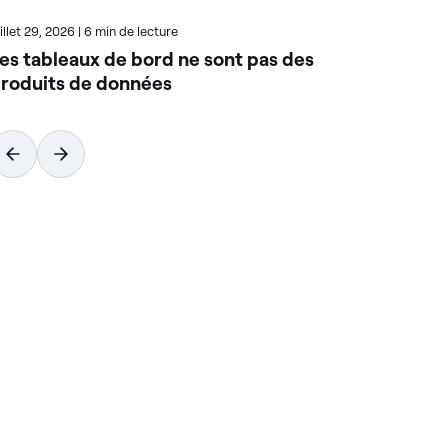
uillet 29, 2026
|
6 min de lecture
Juil
es tableaux de bord ne sont pas des
Co
roduits de données
qu
co