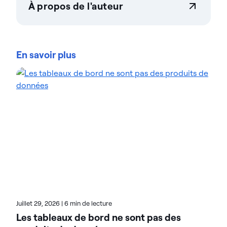
À propos de l'auteur
Teresa Wingfield
Teresa Wingfield est directrice du marketing
produit chez Actian, où elle est chargée de faire
En savoir plus
connaître les capacités d’intégration, de gestion et
d’analyse La plateforme de données Actian. Elle
apporte plus de 20 ans d’expérience dans le
marketing des solutions d’analyse, de sécurité et de
cloud auprès de leaders du secteur tels que Cisco,
McAfee et VMware. Teresa s’attache à aider les
clients à atteindre de nouveaux niveaux
d’innovation et de chiffre d’affaires grâce aux
données. Sur le blog d’Actian, Teresa met en avant
la valeur des solutions basées sur l’analyse dans de
nombreux secteurs d’activité. Consultez ses articles
pour découvrir des exemples concrets de
transformation.
Juillet 29, 2026
|
6 min de lecture
Les tableaux de bord ne sont pas des