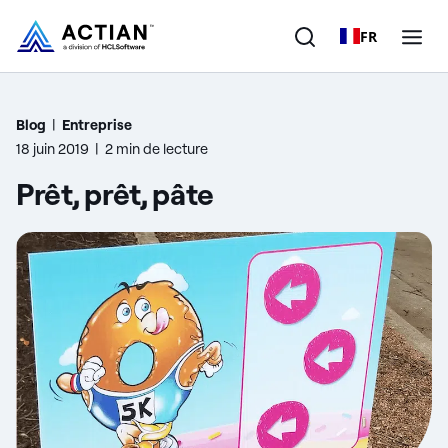
FR
Produits
Blog
|
Entreprise
18 juin 2019
|
2 min de lecture
Solutions
Prêt, prêt, pâte
Clients
Entreprise
Ressources