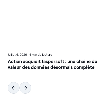
complexes et accélérer la mise à disposition de
données prêtes pour l'IA. Conçues pour être
flexibles, les solutions Actian s'intègrent de manière
transparente et fonctionnent de manière fiable
dans les environnements sur site, dans le cloud et
hybrides. Pour en savoir plus sur Actian, la division
données et IA de HCL Software, rendez-vous sur
actian.com.
Juillet 6, 2026
|
4 min de lecture
Actian acquiert Jaspersoft : une chaîne de
valeur des données désormais complète