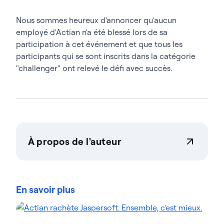
Nous sommes heureux d'annoncer qu'aucun
employé d'Actian n'a été blessé lors de sa
participation à cet événement et que tous les
participants qui se sont inscrits dans la catégorie
"challenger" ont relevé le défi avec succès.
À propos de l'auteur
Actian Corporation
Actian permet aux entreprises de gérer et de
gouverner leurs données en toute confiance, quelle
En savoir plus
que soit leur ampleur. Les organisations font
confiance aux solutions gestion des données
d'intelligence des données d'Actian pour
rationaliser leurs environnements de données