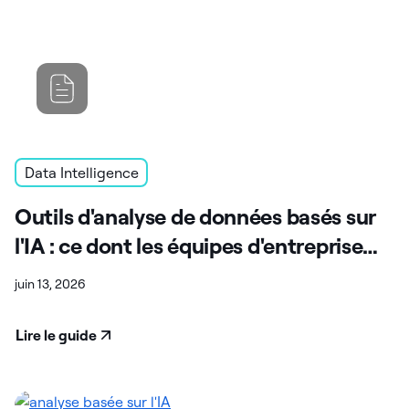
Data Intelligence
Outils d'analyse de données basés sur
l'IA : ce dont les équipes d'entreprise
ont réellement besoin (la plupart ne
juin 13, 2026
répondent pas à ces attentes)
Lire le guide