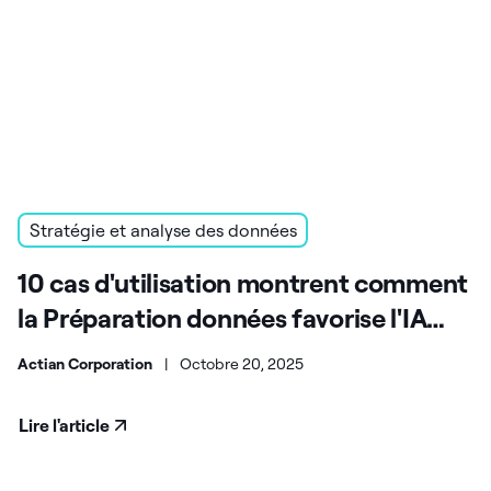
Stratégie et analyse des données
10 cas d'utilisation montrent comment
la Préparation données favorise l'IA
agentique
Actian Corporation
|
Octobre 20, 2025
Lire l'article