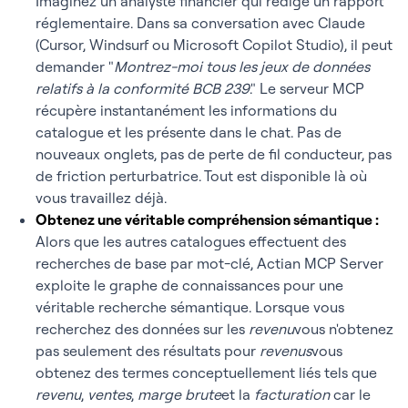
Imaginez un analyste financier qui rédige un rapport
réglementaire. Dans sa conversation avec Claude
(
Cursor, Windsurf ou Microsoft Copilot Studio), il peut
demander
"
Montrez-moi tous les jeux de données
relatifs à la conformité BCB 239
." Le serveur MCP
récupère instantanément les informations du
catalogue et les présente dans le chat. Pas de
nouveaux onglets, pas de perte de fil conducteur, pas
de friction perturbatrice. Tout est disponible là où
vous travaillez déjà.
Obtenez une véritable compréhension sémantique :
Alors que les autres catalogues effectuent des
recherches de base par mot-clé, Actian MCP Server
exploite le graphe de connaissances pour une
véritable recherche sémantique. Lorsque vous
recherchez des données sur les
revenu
vous n'obtenez
pas seulement des résultats pour
revenus
vous
obtenez des termes conceptuellement liés tels que
revenu
,
ventes
,
marge brute
et la
facturation
car le