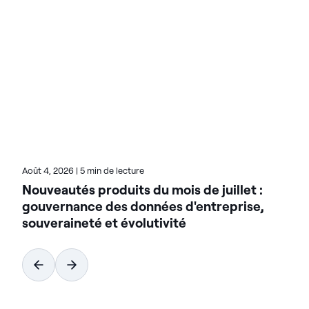
rationaliser leurs environnements de données
complexes et accélérer la mise à disposition de
données prêtes pour l'IA. Conçues pour être
flexibles, les solutions Actian s'intègrent de manière
transparente et fonctionnent de manière fiable
dans les environnements sur site, dans le cloud et
hybrides. Pour en savoir plus sur Actian, la division
données et IA de HCL Software, rendez-vous sur
actian.com.
Août 4, 2026
|
5 min de lecture
Nouveautés produits du mois de juillet :
gouvernance des données d'entreprise,
souveraineté et évolutivité