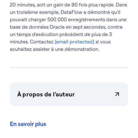
20 minutes, soit un gain de 90 fois plus rapide. Dans
un troisième exemple, DataFlow a démontré qu'il
pouvait charger 500 000 enregistrements dans une
base de données Oracle en sept secondes, contre
un temps d'exécution précédent de plus de 3
minutes. Contactez
[email protected]
si vous
souhaitez assister à une démonstration.
À propos de l'auteur
Actian Corporation
Actian permet aux entreprises de gérer et de
gouverner leurs données en toute confiance, quelle
En savoir plus
que soit leur ampleur. Les organisations font
confiance aux solutions gestion des données
d'intelligence des données d'Actian pour