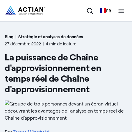
FR
Produits
Blog
|
Stratégie et analyses de données
27 décembre 2022
|
4 min de lecture
Solutions
La puissance de Chaîne
Clients
d'approvisionnement en
temps réel de Chaîne
Entreprise
d'approvisionnement
Ressources
Par
Teresa Wingfield