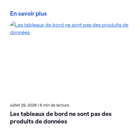
Teresa Wingfield est directrice du marketing
produit chez Actian, où elle est chargée de faire
En savoir plus
connaître les capacités d’intégration, de gestion et
d’analyse La plateforme de données Actian. Elle
apporte plus de 20 ans d’expérience dans le
marketing des solutions d’analyse, de sécurité et de
cloud auprès de leaders du secteur tels que Cisco,
McAfee et VMware. Teresa s’attache à aider les
clients à atteindre de nouveaux niveaux
d’innovation et de chiffre d’affaires grâce aux
données. Sur le blog d’Actian, Teresa met en avant
la valeur des solutions basées sur l’analyse dans de
nombreux secteurs d’activité. Consultez ses articles
pour découvrir des exemples concrets de
transformation.
Juillet 29, 2026
|
6 min de lecture
Les tableaux de bord ne sont pas des
produits de données