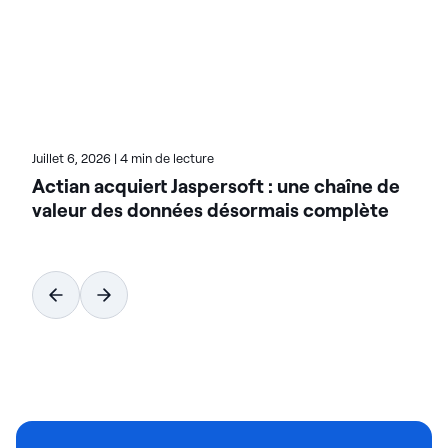
collaboration interfonctionnelle. Les articles de blog
de Rae traitent principalement de l'engagement
des employés, de la communication interne et des
innovations RH. N'hésitez pas à les consulter pour
découvrir des conseils visant à améliorer la
satisfaction au travail.
Juillet 6, 2026
|
4 min de lecture
Actian acquiert Jaspersoft : une chaîne de
valeur des données désormais complète