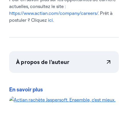
actuelles, consultez le site
:
https://www.actian.com/company/careers/.
Prêt à
postuler ? Cliquez
ici
.
À propos de l'auteur
Rae Coffman-Bueb
Rae Coffman-Bueb est directrice de l'expérience
employé chez Actian, où elle se consacre à
En savoir plus
l'amélioration de la culture d'entreprise. Forte d'une
expérience dans les ressources humaines, Rae a
mis en œuvre les meilleures pratiques mondiales
visant à responsabiliser les équipes et à rationaliser
les processus RH. Elle apporte son expertise en
matière de développement des talents,
d'intégration des nouveaux collaborateurs et de