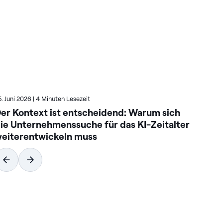
5. Juni 2026
|
4 Minuten Lesezeit
23. 
er Kontext ist entscheidend: Warum sich
So
ie Unternehmenssuche für das KI-Zeitalter
un
eiterentwickeln muss