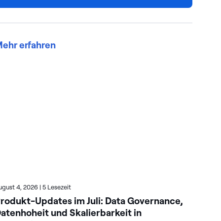
ehr erfahren
ugust 4, 2026
|
5 Lesezeit
Juli
rodukt-Updates im Juli: Data Governance,
Ac
atenhoheit und Skalierbarkeit in
KI