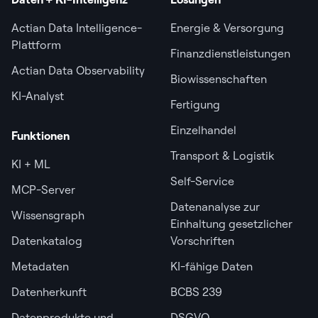
Actian Data Intelligence-
Energie & Versorgung
Plattform
Finanzdienstleistungen
Actian Data Observability
Biowissenschaften
KI-Analyst
Fertigung
Einzelhandel
Funktionen
Transport & Logistik
KI + ML
Self-Service
MCP-Server
Datenanalyse zur
Wissensgraph
Einhaltung gesetzlicher
Datenkatalog
Vorschriften
Metadaten
KI-fähige Daten
Datenherkunft
BCBS 239
Datenprodukte und
DSGVO