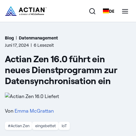
DE
Produkte
Blog
|
Datenmanagement
Juni 17, 2024
|
6 Lesezeit
Lösungen
Actian Zen 16.0 führt ein
Kunden
neues Dienstprogramm zur
Datensynchronisation ein
Unternehmen
Ressourcen
Von
Emma McGrattan
#Actian Zen
eingebettet
IoT