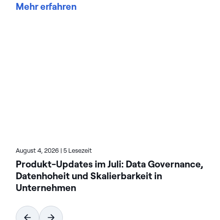
Mehr erfahren
Performance , Datenmanagement und Integration.
Emma ist seit über zwei Jahrzehnten bei Actian
tätig, hält mehrere Patente im Bereich
Datentechnologien und hat maßgeblich zur
Innovation bei geschäftskritischen Anwendungen
beigetragen. Sie ist eine anerkannte Expertin, die
regelmäßig auf Branchenkonferenzen wie Strata
Data referiert, und hat Fachartikel zu modernen
Analysemethoden veröffentlicht. In ihren
Blogbeiträgen bei Actian befasst sich Emma mit
Leistungsoptimierung, Cloud und Advanced
Analytics . Entdecken Sie ihre besten Artikel, um
data-driven zu erzielen.
August 4, 2026
|
5 Lesezeit
Produkt-Updates im Juli: Data Governance,
Datenhoheit und Skalierbarkeit in
Unternehmen