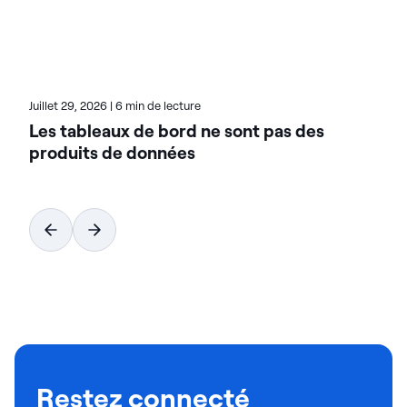
hybrides. Pour en savoir plus sur Actian, la division
données et IA de HCL Software, rendez-vous sur
actian.com.
Juillet 29, 2026
|
6 min de lecture
Les tableaux de bord ne sont pas des
produits de données
Restez connecté