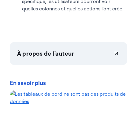
spécifique, les utilisateurs pourront voir
quelles colonnes et quelles actions l'ont créé.
À propos de l'auteur
Actian Corporation
Actian permet aux entreprises de gérer et de
gouverner leurs données en toute confiance, quelle
En savoir plus
que soit leur ampleur. Les organisations font
confiance aux solutions gestion des données
d'intelligence des données d'Actian pour
rationaliser leurs environnements de données
complexes et accélérer la mise à disposition de
données prêtes pour l'IA. Conçues pour être
flexibles, les solutions Actian s'intègrent de manière
transparente et fonctionnent de manière fiable
dans les environnements sur site, dans le cloud et