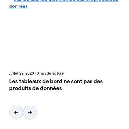
d'intelligence des données d'Actian pour
rationaliser leurs environnements de données
complexes et accélérer la mise à disposition de
données prêtes pour l'IA. Conçues pour être
flexibles, les solutions Actian s'intègrent de manière
transparente et fonctionnent de manière fiable
dans les environnements sur site, dans le cloud et
hybrides. Pour en savoir plus sur Actian, la division
données et IA de HCL Software, rendez-vous sur
actian.com.
Juillet 29, 2026
|
6 min de lecture
Les tableaux de bord ne sont pas des
produits de données