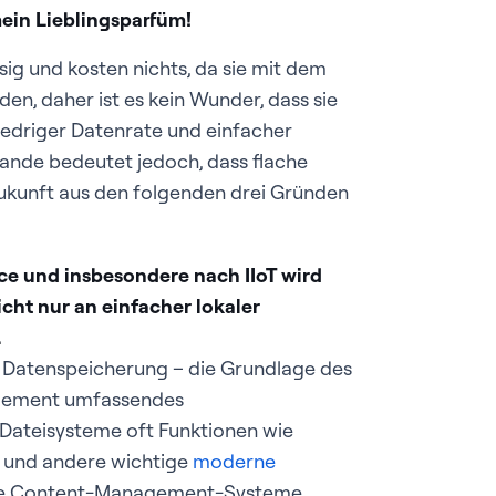
mein Lieblingsparfüm!
sig und kosten nichts, da sie mit dem
n, daher ist es kein Wunder, dass sie
niedriger Datenrate und einfacher
ande bedeutet jedoch, dass flache
Zukunft aus den folgenden drei Gründen
ce und insbesondere nach IIoT wird
ht nur an einfacher lokaler
.
ie Datenspeicherung – die Grundlage des
gement umfassendes
ateisysteme oft Funktionen wie
g und andere wichtige
moderne
ine Content-Management-Systeme,