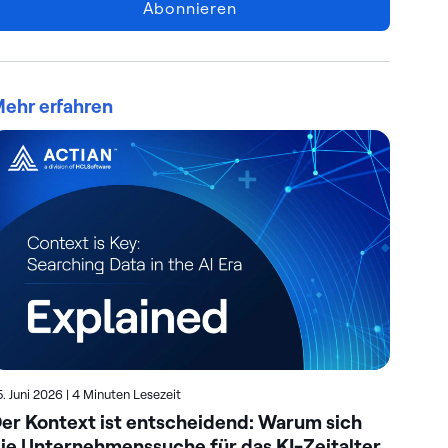
Abonnieren
ehr erfahren
5. Juni 2026
|
4 Minuten Lesezeit
23. 
er Kontext ist entscheidend: Warum sich
So
ie Unternehmenssuche für das KI-Zeitalter
un