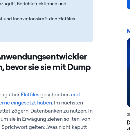
zugriff, Berichtsfunktionen und
 und Innovationskraft den Flatfiles
M
Anwendungsentwickler
n, bevor sie sie mit Dump
trag über
Flatfiles
geschrieben
und
gerne eingesetzt haben
. Im nächsten
ettet zögern, Datenbanken zu nutzen. In
2
rum sie in Erwägung ziehen sollten, von
D
te Sprichwort gelten: „Was nicht kaputt
d