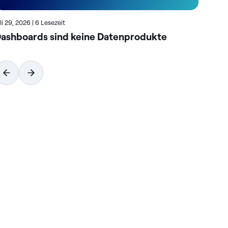
uli 29, 2026
|
6 Lesezeit
Juli
ashboards sind keine Datenprodukte
Wi
vo