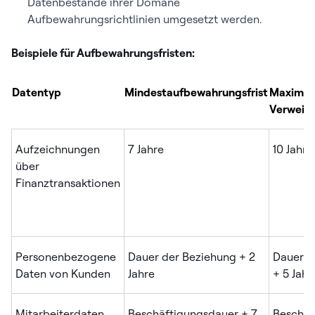
Datenbestände ihrer Domäne
Aufbewahrungsrichtlinien umgesetzt werden.
Beispiele für Aufbewahrungsfristen:
Datentyp
Mindestaufbewahrungsfrist
Maximal
Verweild
Aufzeichnungen
7 Jahre
10 Jahre
über
Finanztransaktionen
Personenbezogene
Dauer der Beziehung + 2
Dauer d
Daten von Kunden
Jahre
+ 5 Jahr
Mitarbeiterdaten
Beschäftigungsdauer + 7
Beschäf