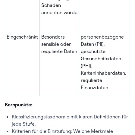
Schaden
Ü
anrichten würde
P
P
Eingeschränkt
Besonders
personenbezogene
S
sensible oder
Daten (PII),
Z
regulierte Daten
geschützte
G
Gesundheitsdaten
M
(PHI),
P
Karteninhaberdaten,
E
regulierte
V
Finanzdaten
Kernpunkte:
Klassifizierungstaxonomie mit klaren Definitionen für
jede Stufe.
Kriterien für die Einstufung: Welche Merkmale