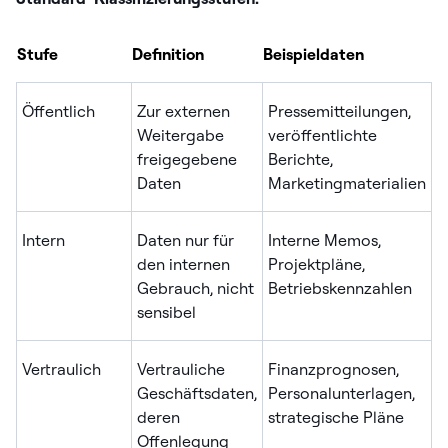
Stufe
Definition
Beispieldaten
Er
Öffentlich
Zur externen
Pressemitteilungen,
E
Weitergabe
veröffentlichte
K
freigegebene
Berichte,
e
Daten
Marketingmaterialien
Intern
Daten nur für
Interne Memos,
G
den internen
Projektpläne,
Z
Gebrauch, nicht
Betriebskennzahlen
W
sensibel
o
Vertraulich
Vertrauliche
Finanzprognosen,
R
Geschäftsdaten,
Personalunterlagen,
V
deren
strategische Pläne
R
Offenlegung
w